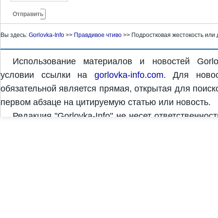
Отправить
Вы здесь:
Gorlovka-Info
>>
Правдивое чтиво
>>
Подростковая жестокость или д
Использование материалов и новостей Gorlo
условии ссылки на
gorlovka-info.com
. Для новос
обязательной является прямая, открытая для поиск
первом абзаце на цитируемую статью или новость.
Редакция "Gorlovka-Info" не несет ответственнос
комментариях. За достоверность и содержание рек
рекламодатель. Редакция "Gorlovka-Info" может не 
Copyright © 2011-2026 "Gorlovka-Info" | Дизайн и с