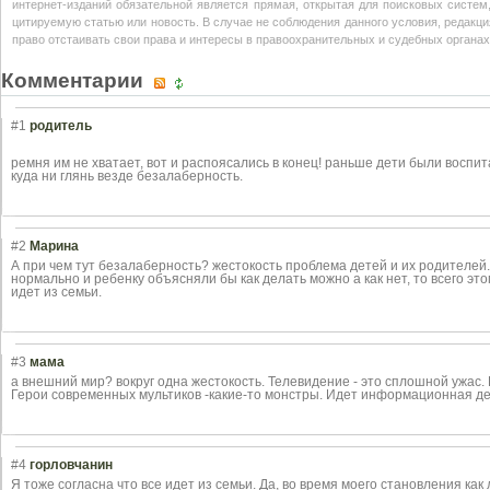
интернет-изданий обязательной является прямая, открытая для поисковых систем
цитируемую статью или новость. В случае не соблюдения данного условия, редакция
право отстаивать свои права и интересы в правоохранительных и судебных органах
Комментарии
#1
родитель
ремня им не хватает, вот и распоясались в конец! раньше дети были восп
куда ни глянь везде безалаберность.
#2
Марина
А при чем тут безалаберность? жестокость проблема детей и их родителей.
нормально и ребенку объясняли бы как делать можно а как нет, то всего это
идет из семьи.
#3
мама
а внешний мир? вокруг одна жестокость. Телевидение - это сплошной ужас.
Герои современных мультиков -какие-то монстры. Идет информационная д
#4
горловчанин
Я тоже согласна что все идет из семьи. Да, во время моего становления как