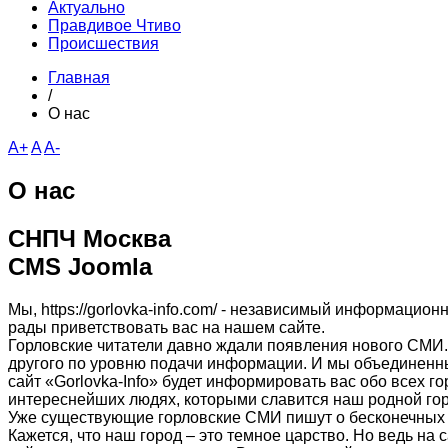
Актуально
Правдивое Чтиво
Происшествия
Главная
/
О нас
A+
A
A-
О нас
СНПЧ Москва
CMS Joomla
Мы, https://gorlovka-info.com/ - независимый информацио
рады приветствовать вас на нашем сайте.
Горловские читатели давно ждали появления нового СМИ.
другого по уровню подачи информации. И мы объединенн
сайт «Gorlovka-Info» будет информировать вас обо всех г
интереснейших людях, которыми славится наш родной гор
Уже существующие горловские СМИ пишут о бесконечных 
Кажется, что наш город – это темное царство. Но ведь на 