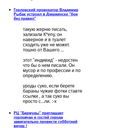
Горловский провокатор Владимир
Рыбак устроил в Дзержинске "бои
без правил"
такую жерню писать,
зализали К*епу, он
наверное и в туалет
сходить уже не может.
тошно от Вашего ...
этот "индивид" - недостен
что бы о нем писали. Он
мусор и по профессии и по
определению.
уроды суко, если берете
бараны чужие фотки ставте
ссылки , а так суко вы
просто с...ли. :-x
РЦ "Бермуды" приглашает
горловчан и гостей города
зажигательно провести субботний
вечер !