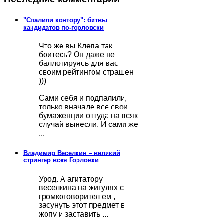
"Спалили контору": битвы
кандидатов по-горловски
Что же вы Клепа так
боитесь? Он даже не
баллотируясь для вас
своим рейтингом страшен
)))
Сами себя и подпалили,
только вначале все свои
бумаженции оттуда на всяк
случай вынесли. И сами же
...
Владимир Веселкин – великий
стрингер всея Горловки
Урод. А агитатору
веселкина на жигулях с
громкоговорител ем ,
засунуть этот предмет в
жопу и заставить ...