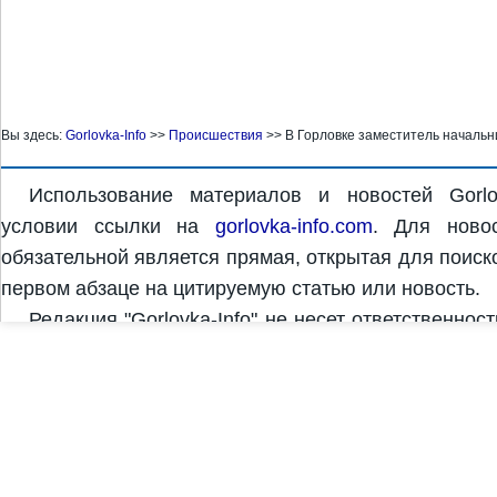
Вы здесь:
Gorlovka-Info
>>
Проиcшествия
>>
В Горловке заместитель начальни
Использование материалов и новостей Gorlo
условии ссылки на
gorlovka-info.com
. Для новос
обязательной является прямая, открытая для поиск
первом абзаце на цитируемую статью или новость.
Редакция "Gorlovka-Info" не несет ответственнос
комментариях. За достоверность и содержание рек
рекламодатель. Редакция "Gorlovka-Info" может не 
Copyright © 2011-2026 "Gorlovka-Info" |
Дизайн, разработка и продвижение сайта Design S