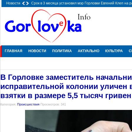
Новости
Срок в 3 месяца установил мэр Горловки Евгений Клеп на 
городе
-
19.09.2025 21:12
ГЛАВНАЯ
НОВОСТИ
ПОЛИТИКА
АКТУАЛЬНО
КУЛЬТУРА
С
В Горловке заместитель начальни
исправительной колонии уличен 
взятки в размере 5,5 тысяч гривен
Категория:
Происшествия
Просмотров: 341