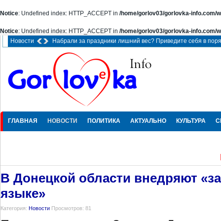
Notice
: Undefined index: HTTP_ACCEPT in
/home/gorlov03/gorlovka-info.com/w
Notice
: Undefined index: HTTP_ACCEPT in
/home/gorlov03/gorlovka-info.com/w
Новости
Набрали за праздники лишний вес? Приведите себя в поря
ГЛАВНАЯ
НОВОСТИ
ПОЛИТИКА
АКТУАЛЬНО
КУЛЬТУРА
С
ПРОИCШЕСТВИЯ
В Донецкой области внедряют «за
языке»
Категория:
Новости
Просмотров: 81