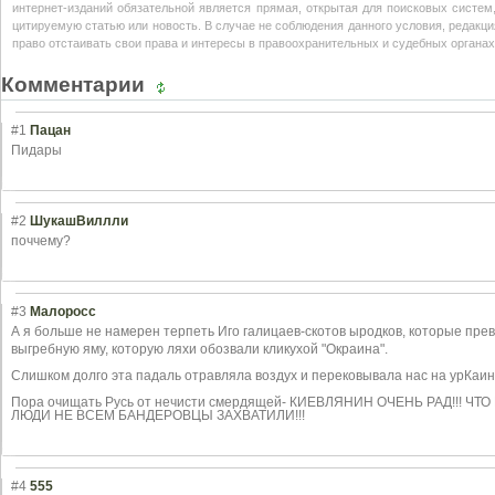
интернет-изданий обязательной является прямая, открытая для поисковых систем
цитируемую статью или новость. В случае не соблюдения данного условия, редакция
право отстаивать свои права и интересы в правоохранительных и судебных органах
Комментарии
#1
Пацан
Пидары
#2
ШукашВиллли
поччему?
#3
Малоросс
А я больше не намерен терпеть Иго галицаев-скотов
ыродков, которые пре
выгребную яму, которую ляхи обозвали кликухой "Окраина".
Слишком долго эта падаль отравляла воздух и перековывала нас на урКаин
Пора очищать Русь от нечисти смердящей- КИЕВЛЯНИН ОЧЕНЬ РАД!!! Ч
ЛЮДИ НЕ ВСЕМ БАНДЕРОВЦЫ ЗАХВАТИЛИ!!!
#4
555