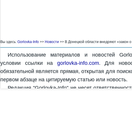
Вы здесь:
Gorlovka-Info
>>
Новости
>>
В Донецкой области внедряют «закон о
Использование материалов и новостей Gorlo
условии ссылки на
gorlovka-info.com
. Для новос
обязательной является прямая, открытая для поиск
первом абзаце на цитируемую статью или новость.
Редакция "Gorlovka-Info" не несет ответственнос
комментариях. За достоверность и содержание рек
рекламодатель. Редакция "Gorlovka-Info" может не 
Copyright © 2011-2026 "Gorlovka-Info" | Дизайн и с