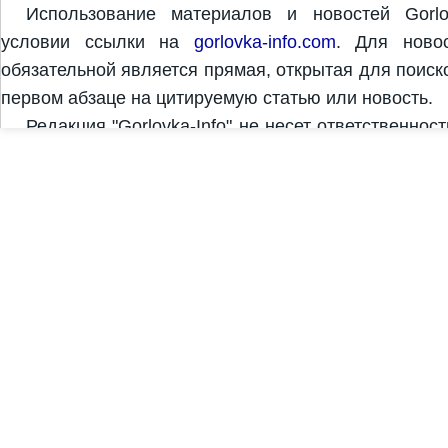
Использование материалов и новостей Gorlo
условии ссылки на
gorlovka-info.com
. Для новос
обязательной является прямая, открытая для поиск
первом абзаце на цитируемую статью или новость.
Редакция "Gorlovka-Info" не несет ответственнос
комментариях. За достоверность и содержание рек
рекламодатель. Редакция "Gorlovka-Info" может не 
Copyright © 2011-2026 "Gorlovka-Info" | Дизайн и с