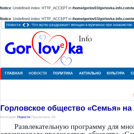
Notice
: Undefined index: HTTP_ACCEPT in
/home/gorlov03/gorlovka-info.com/w
Notice
: Undefined index: HTTP_ACCEPT in
/home/gorlov03/gorlovka-info.com/w
Новости
Что жутко раздражает женщин в мужчинах при знакомстве
ГЛАВНАЯ
НОВОСТИ
ПОЛИТИКА
АКТУАЛЬНО
КУЛЬТУРА
С
ПРОИCШЕСТВИЯ
Горловское общество «Семья» на
Категория:
Новости
Просмотров: 68
Развлекательную программу для мно
организовала председатель общества «Се