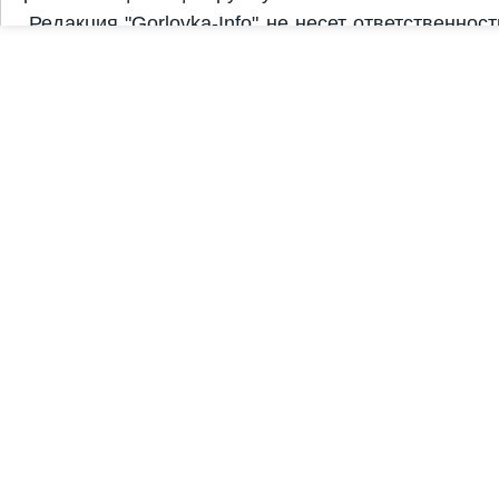
Редакция "Gorlovka-Info" не несет ответственнос
комментариях. За достоверность и содержание рек
рекламодатель. Редакция "Gorlovka-Info" может не 
Copyright © 2011-2026 "Gorlovka-Info" | Дизайн и с