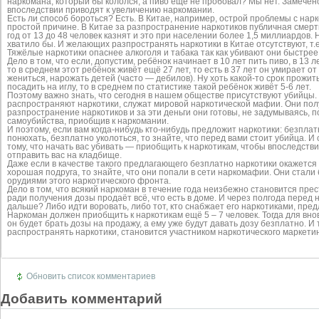
наркомана, который бы кололся, а пиво ещё не пробовал? Мы нет. Замечен
впоследствии приводят к увеличению наркомании.
Есть ли способ бороться? Есть. В Китае, например, острой проблемы с нар
простой причине. В Китае за разпространение наркотиков публичная смерт
год от 13 до 48 человек казнят и это при населении более 1,5 миллиардов. 
хватило бы. И желающих разпространять наркотики в Китае отсутствуют, т.
Тяжёлые наркотики опаснее алкоголя и табака так как убивают они быстрее
Дело в том, что если, допустим, ребёнок начинает в 10 лет пить пиво, в 13 ле
то в среднем этот ребёнок живёт ещё 27 лет, то есть в 37 лет он умирает о
жениться, нарожать детей (часто — дебилов). Ну хоть какой-то срок прожить
посадить на иглу, то в среднем по статистике такой ребёнок живёт 5-6 лет.
Поэтому важно знать, что сегодня в нашем обществе присутствуют убийцы.
распространяют наркотики, служат мировой наркотической мафии. Они полу
разпространение наркотиков и за эти деньги они готовы, не задумываясь, п
самоубийства, приобщив к наркомании.
И поэтому, если вам когда-нибудь кто-нибудь предложит наркотики: безплат
понюхать, безплатно уколоться, то знайте, что перед вами стоит убийца. И 
тому, что начать вас убивать — приобщить к наркотикам, чтобы впоследствии
отправить вас на кладбище.
Даже если в качестве такого предлагающего безплатно наркотики окажется
хорошая подруга, то знайте, что они попали в сети наркомафии. Они стали
орудиями этого наркотического фронта.
Дело в том, что всякий наркоман в течение года неизбежно становится пре
ради получения дозы продаёт всё, что есть в доме. И через полгода перед 
дальше? Либо идти воровать, либо тот, кто снабжает его наркотиками, пре
Наркоман должен приобщить к наркотикам ещё 5 – 7 человек. Тогда для вн
он будет брать дозы на продажу, а ему уже будут давать дозу безплатно. И
распространять наркотики, становится участником наркотического маркетин
Обновить список комментариев
Добавить комментарий