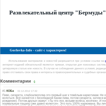
Развлекательный центр "Бермуды"
Gorlovka-Info - сайт с характером!
Использование материалов и новостей разрешается при условии ссылки на
интернет-изданий обязательной является прямая, открытая для поисковых систем
цитируемую статью или новость. В случае не соблюдения данного условия, редакция
право отстаивать свои права и интересы в правоохранительных и судебных органах
Комментарии
#1
КОБа
02.12.2012 17:32
Пиво, сигарета, слабоалкоголка это первый шаг к тяжёлым наркотикам. Не о
колоться. Всё начнётся с безобидной банки пива, потом сигарета, затем в 
рождение). Потом друзья скажут: «Ты что лох, возьми колёса, косячок». И по
нормальные пацаны уже давно колются». Это путь 100% наркомана. Вы лич