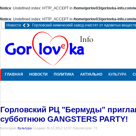
Notice
: Undefined index: HTTP_ACCEPT in
/home/gorlov03/gorlovka-info.com/w
Notice
: Undefined index: HTTP_ACCEPT in
/home/gorlov03/gorlovka-info.com/w
Новости
Горловский химический завод очистят от ядовитых вещест
ГЛАВНАЯ
НОВОСТИ
ПОЛИТИКА
АКТУАЛЬНО
КУЛЬТУРА
С
ПРОИCШЕСТВИЯ
Горловский РЦ "Бермуды" пригла
субботнюю GANGSTERS PARTY!
Категория:
Культура
Создано 30.11.2012 12:07
Просмотров: 73