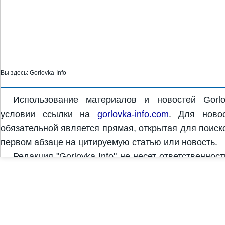
Вы здесь:
Gorlovka-Info
Использование материалов и новостей Gorlo
условии ссылки на
gorlovka-info.com
. Для новос
обязательной является прямая, открытая для поиск
первом абзаце на цитируемую статью или новость.
Редакция "Gorlovka-Info" не несет ответственнос
комментариях. За достоверность и содержание рек
рекламодатель. Редакция "Gorlovka-Info" может не 
Copyright © 2011-2026 "Gorlovka-Info" |
Дизайн, разработка и продвижение сайта Design S