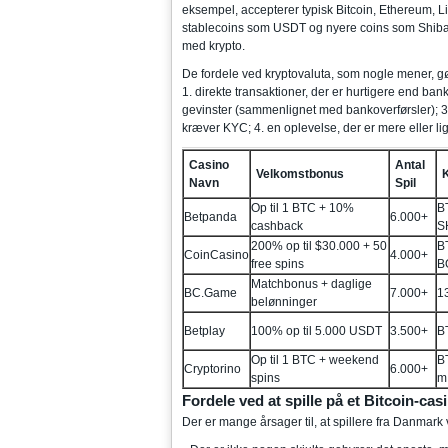
eksempel, accepterer typisk Bitcoin, Ethereum,
stablecoins som USDT og nyere coins som Shiba In
med krypto.
De fordele ved kryptovaluta, som nogle mener, gør 
1. direkte transaktioner, der er hurtigere end ban
gevinster (sammenlignet med bankoverførsler); 3. 
kræver KYC; 4. en oplevelse, der er mere eller li
Casino
Antal
Velkomstbonus
Navn
Spil
Op til 1 BTC + 10%
B
Betpanda
6.000+
cashback
S
200% op til $30.000 + 50
B
CoinCasino
4.000+
free spins
B
Matchbonus + daglige
BC.Game
7.000+
1
belønninger
Betplay
100% op til 5.000 USDT
3.500+
B
Op til 1 BTC + weekend
B
Cryptorino
6.000+
spins
m.
Fordele ved at spille på et Bitcoin-cas
Der er mange årsager til, at spillere fra Danmark