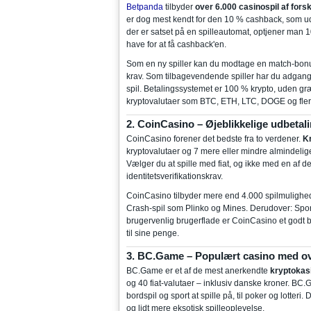
Betpanda
tilbyder
over 6.000 casinospil af forske
er dog mest kendt for den 10 % cashback, som udl
der er satset på en spilleautomat, optjener man 1
have for at få cashback'en.
Som en ny spiller kan du modtage en match-bonus
krav. Som tilbagevendende spiller har du adgang
spil. Betalingssystemet er 100 % krypto, uden græ
kryptovalutaer som BTC, ETH, LTC, DOGE og fler
2. CoinCasino – Øjeblikkelige udbeta
CoinCasino forener det bedste fra to verdener.
Kr
kryptovalutaer og 7 mere eller mindre almindelige
Vælger du at spille med fiat, og ikke med en af d
identitetsverifikationskrav.
CoinCasino tilbyder mere end 4.000 spilmulighede
Crash-spil som Plinko og Mines. Derudover: Spo
brugervenlig brugerflade er CoinCasino et godt b
til sine penge.
3. BC.Game – Populært casino med ov
BC.Game er et af de mest anerkendte
kryptokas
og 40 fiat-valutaer – inklusiv danske kroner. BC.G
bordspil og sport at spille på, til poker og lotter
og lidt mere eksotisk spilleoplevelse.