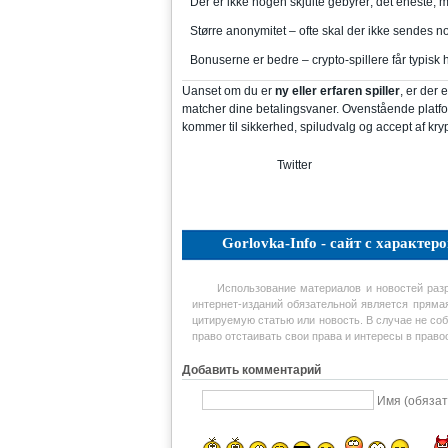
Der er ikke nogen skjulte gebyrer; det eneste, 
Større anonymitet – ofte skal der ikke sendes n
Bonuserne er bedre – crypto-spillere får typis
Uanset om du er
ny eller erfaren spiller
, er der 
matcher dine betalingsvaner. Ovenstående platfo
kommer til sikkerhed, spiludvalg og accept af kry
Twitter
Gorlovka-Info - сайт с характеро
Использование материалов и новостей раз
интернет-изданий обязательной является пряма
цитируемую статью или новость. В случае не соб
право отстаивать свои права и интересы в прав
Добавить комментарий
Имя (обязат