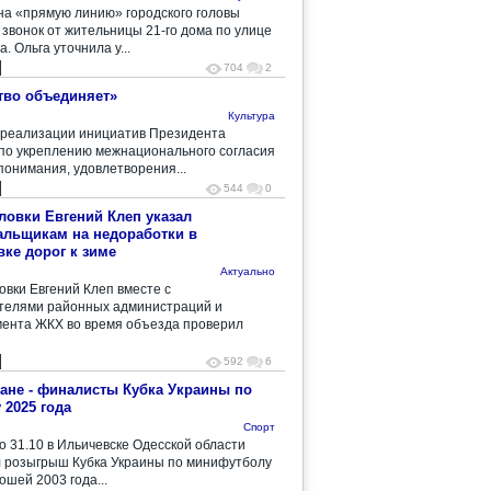
на «прямую линию» городского головы
 звонок от жительницы 21-го дома по улице
. Ольга уточнила у...
704
2
тво объединяет»
Культура
 реализации инициатив Президента
по укреплению межнационального согласия
понимания, удовлетворения...
544
0
ловки Евгений Клеп указал
льщикам на недоработки в
вке дорог к зиме
Актуально
овки Евгений Клеп вместе с
телями районных администраций и
ента ЖКХ во время объезда проверил
592
6
ане - финалисты Кубка Украины по
 2025 года
Спорт
по 31.10 в Ильичевске Одесской области
 розыгрыш Кубка Украины по минифутболу
ошей 2003 года...