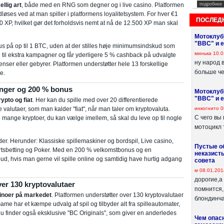
подробнее
llig art
, både med en RNG som degner og i live casino. Platformen
øses ved at man spiller i platformens loyalitetsystem. For hver €1
ПОСЛЕД
0 XP, hvilket gør det forholdsvis nemt at nå de 12.500 XP man skal
Мотоклуб
"ВВС" и 
 på op til 1 BTC, uden at der stilles høje minimumsindskud som
минька
10.0
 til ekstra kampagner og får yderligere 5 % cashback på udvalgte
ну народ 
nser eller gebyrer. Platformen understøtter hele 13 forskellige
больше чем
e.
linger og 200 % bonus
Мотоклуб
"ВВС" и 
ypto og fiat
. Her kan du spille med over 20 differentierede
инкогнито
0
 valutaer, som man kalder "fiat", når man taler om kryptovaluta.
С чего вы 
e mange kryptoer, du kan vælge imellem, så skal du leve op til nogle
мотоцикл т
r. Herunder: Klassiske spillemaskiner og bordspil, Live casino,
Пустые о
rtsbetting og Poker. Med en 200 % velkomstbonus og en
неказист
ud, hvis man gerne vil spille online og samtidig have hurtig adgang
совета
м
08.01.201
дорогие,а
er 130 kryptovalutaer
помнится,
inoer på markedet
. Platformen understøtter over 130 kryptovalutaer
блондинча
ame har et kæmpe udvalg af spil og tilbyder alt fra spilleautomater,
i. Du finder også eksklusive "BC Originals", som giver en anderledes
Чем опас