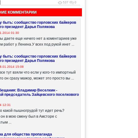
537
0
НИЕ КОММЕНТАРИИ
у быть: сообщество горловских байкеров
его президент Дарья Полякова
1.2014 01:30
вы даете еще ничего нет а коментариев уже
 работ у Ленина.У всех под рукой инет ...
у быть: сообщество горловских байкеров
его президент Дарья Полякова
8.01.2014 15:08
все тут взяли что если у кого-то импортный
о он сразу мажор, может это просто вы ...
бещания: Владимир Веселкин -
ый председатель Зайцевского поселкового
4 12:31
 о какой пышногрудой тут идет речь?
 он в мою смену был в Амсторе с
тым ...
на для общества пропаганда