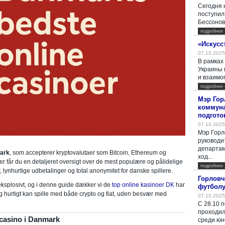
Сегодня 
поступил
Бессонова
подробнее
«Искусс
07.10.2025
В рамках
Украины 
и взаимо
подробнее
Мэр Гор
коммуна
подгото
07.10.2025
Мэр Горл
руководи
департам
mark
, som accepterer kryptovalutaer som Bitcoin, Ethereum og
ход...
er får du en detaljeret oversigt over de mest populære og pålidelige
подробнее
 lynhurtige udbetalinger og total anonymitet for danske spillere.
Горловч
eksplosivt, og i denne guide dækker vi de
top online kasinoer DK
har
футболу
og hurtigt kan spille med både crypto og fiat, uden besvær med
07.10.2025
С 28.10 
проходил
-casino i Danmark
среди юн