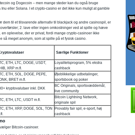
 Litecoin og Dogecoin – men mange steder kan du også bruge
u eller Solana. I et crypto-casino er det ikke kun muligt at gamble
dem til et tilsvarende alternativ til blackjack og andre casinospil, er
koverførsler; 2. lave eller ingen omkostninger ved at spille og hæve
en oplevelse, der er privat, fordi mange crypto-casinoer ikke
ge så meget anonym, som at spille på et fysisk casino.
Kryptovalutaer
Særlige Funktioner
TC, ETH, LTC, DOGE, USDT,
Loyalitetsprogram, 5% ekstra
HIB, XRP m.fl.
cashback
TC, ETH, SOL, DOGE, PEPE,
Øjeblikkelige udbetalinger,
ONK, BRET m.fl.
sportsbook og poker
BC Originals, sportsvæddemål,
30+ kryptovalutaer inkl. DKK
live community
Bitcoin Lightning Network,
TC, ETH, LTC, USDT m.fl.
originale spil
TC, ETH, XRP, DOGE, SOL, TON
Provably fair spil, e-sport, høj
fl.
cashback
ino
 vælger Bitcoin-casinoer.