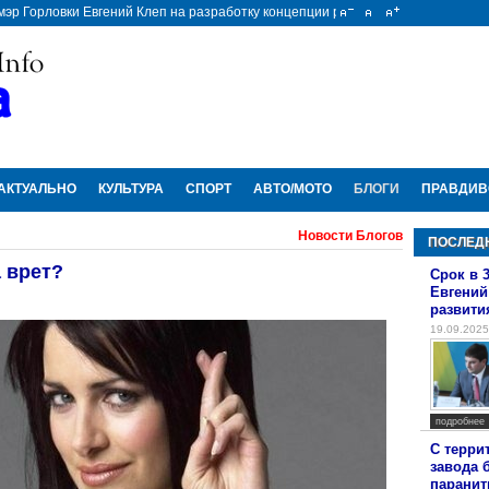
 мэр Горловки Евгений Клеп на разработку концепции развития пассажирских 
С территор
АКТУАЛЬНО
КУЛЬТУРА
СПОРТ
АВТО/МОТО
БЛОГИ
ПРАВДИВ
Новости Блогов
ПОСЛЕД
а врет?
Срок в 
Евгений
развити
19.09.2025
подробнее
С терри
завода 
паранит