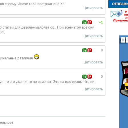
по своему. Иначе тебя построит она!Ха
ОТПРАВ
Цитировать
НОВОСТ
+1
о статей для девочек-малолет
ок... При всём-этом все они
но(
Цитировать
0
рдинальные различия
Цитировать
0
ун. то его уже ничто не изменит! Это на всю жизнь. Что ни
Цитировать
ельное)