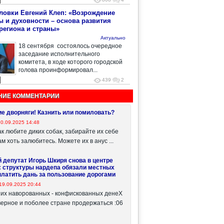
ловки Евгений Клеп: «Возрождение
ы и духовности – основа развития
 региона и страны»
Актуально
18 сентября состоялось очередное
заседание исполнительного
комитета, в ходе которого городской
голова проинформировал...
439
2
НИЕ КОММЕНТАРИИ
е дворняги! Казнить или помиловать?
20.09.2025 14:48
ак любите диких собак, забирайте их себе
м хоть залюбитесь. Можете их в анус ...
 депутат Игорь Шкиря снова в центре
: структуры нардепа обязали местных
платить дань за пользование дорогами
19.09.2025 20:44
т их наворованных - конфискованных денеХ
ерное и поболее стране продержаться :06