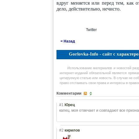
вдруг меняется или перед тем, как 
дело, действительно, нечисто.
Twitter
< Назад
Gorlovka-Info - сайт с характеро
Использование материалов и новостей раз
интернет-изданий обязательной является пряма
цитируемую статью или новость. В случае не соб
право отстаивать свои права и интересы в прав
Комментарии
#1
Юрец
капец. моя отвечает и совпадают все призна
#2
кирилов