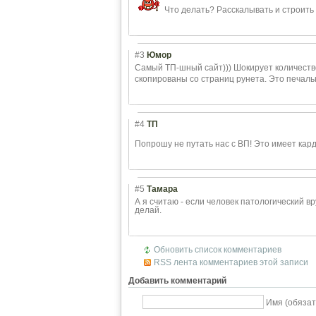
Что делать? Расскалывать и строить 
#3
Юмор
Самый ТП-шный сайт))) Шокирует количеств
скопированы со страниц рунета. Это печаль
#4
ТП
Попрошу не путать нас с ВП! Это имеет ка
#5
Тамара
А я считаю - если человек патологический вр
делай.
Обновить список комментариев
RSS лента комментариев этой записи
Добавить комментарий
Имя (обязат