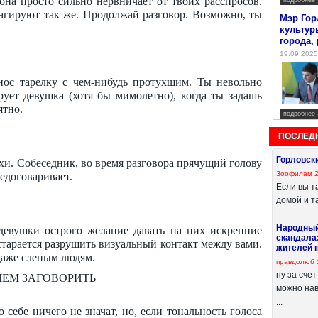
она просто сильно нервничает от твоих расспросов.
подробнее
еагируют так же. Продолжай разговор. Возможно, ты
Мэр Гор
культур
города,
19.09.2025
 нос тарелку с чем-нибудь протухшим. Ты невольно
ует девушка (хотя бы мимолетно), когда ты задашь
ятно.
подробнее
ПОСЛЕД
Горловски
и. Собеседник, во время разговора прячущий голову
Зоофилам
недоговаривает.
Если вы т
домой и та
Народный
евушки острого желание давать на них искренние
скандала
старается разрушить визуальный контакт между вами.
жителей 
даже слепым людям.
правдолюб
ну за сче
ЧЕМ ЗАГОВОРИТЬ
можно нав
...
себе ничего не значат, но, если тональность голоса