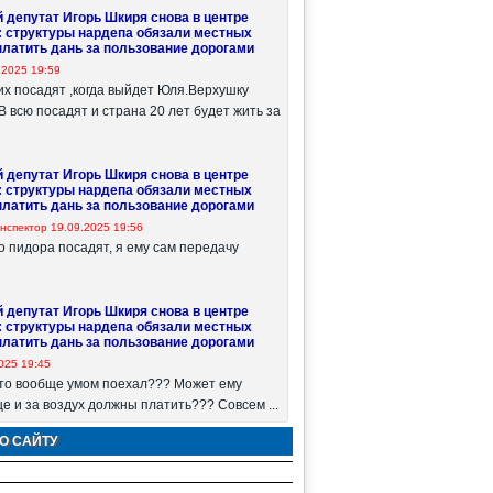
 депутат Игорь Шкиря снова в центре
: структуры нардепа обязали местных
платить дань за пользование дорогами
.2025 19:59
гих посадят ,когда выйдет Юля.Верхушку
всю посадят и страна 20 лет будет жить за
 депутат Игорь Шкиря снова в центре
: структуры нардепа обязали местных
платить дань за пользование дорогами
нспектор
19.09.2025 19:56
го пидора посадят, я ему сам передачу
 депутат Игорь Шкиря снова в центре
: структуры нардепа обязали местных
платить дань за пользование дорогами
025 19:45
то вообще умом поехал??? Может ему
е и за воздух должны платить??? Совсем ...
О САЙТУ