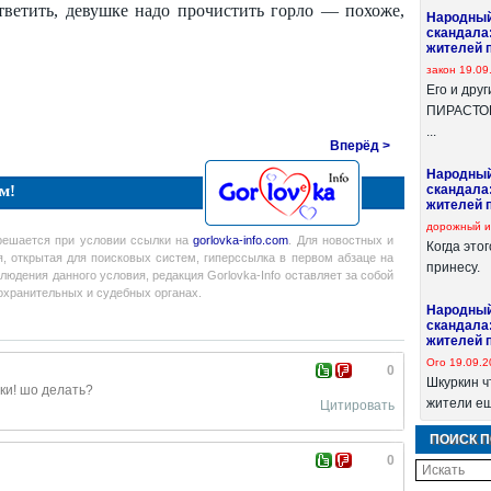
ответить, девушке надо прочистить горло — похоже,
Народный
скандала
жителей 
закон
19.09
Его и дру
ПИРАСТОВ 
...
Вперёд >
Народный
м!
скандала
жителей 
дорожный и
решается при условии ссылки на
gorlovka-info.com
. Для новостных и
Когда это
я, открытая для поисковых систем, гиперссылка в первом абзаце на
принесу.
людения данного условия, редакция Gorlovka-Info оставляет за собой
оохранительных и судебных органах.
Народный
скандала
жителей 
Ого
19.09.2
0
Шкуркин ч
ки! шо делать?
жители ещ
Цитировать
ПОИСК П
0