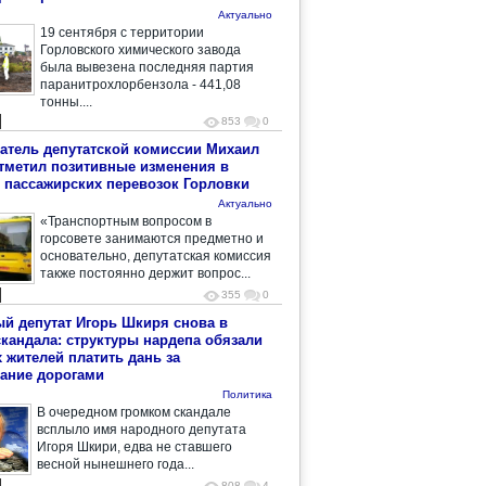
Актуально
19 сентября с территории
Горловского химического завода
была вывезена последняя партия
паранитрохлорбензола - 441,08
тонны....
853
0
атель депутатской комиссии Михаил
тметил позитивные изменения в
 пассажирских перевозок Горловки
Актуально
«Транспортным вопросом в
горсовете занимаются предметно и
основательно, депутатская комиссия
также постоянно держит вопрос...
355
0
й депутат Игорь Шкиря снова в
скандала: структуры нардепа обязали
 жителей платить дань за
ание дорогами
Политика
В очередном громком скандале
всплыло имя народного депутата
Игоря Шкири, едва не ставшего
весной нынешнего года...
808
4