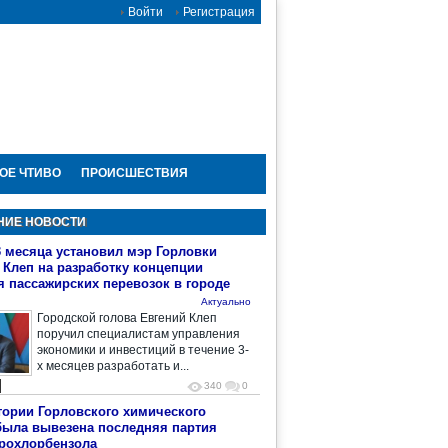
перевозок в
ии Горловского химического завода была вывезена последняя партия паран
Войти
Регистрация
ОЕ ЧТИВО
ПРОИCШЕСТВИЯ
НИЕ НОВОСТИ
3 месяца установил мэр Горловки
 Клеп на разработку концепции
я пассажирских перевозок в городе
Актуально
Городской голова Евгений Клеп
поручил специалистам управления
экономики и инвестиций в течение 3-
х месяцев разработать и...
340
0
тории Горловского химического
была вывезена последняя партия
рохлорбензола