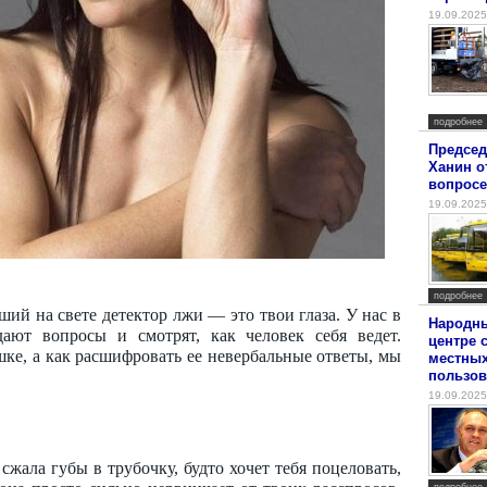
19.09.2025
подробнее
Председ
Ханин о
вопросе
19.09.2025
подробнее
й на свете детектор лжи — это твои глаза. У нас в
Народны
адают вопросы и смотрят, как человек себя ведет.
центре 
шке, а как расшифровать ее невербальные ответы, мы
местных
пользов
19.09.2025
сжала губы в трубочку, будто хочет тебя поцеловать,