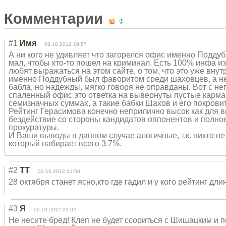
Комментарии
#1
Имя
02.10.2012 19:57
А ни кого не удивляет что загорелся офис именно Подду
мал, чтобы кто-то пошел на криминал. Есть 100% инфа и
любят выражаться на этом сайте, о том, что это уже вну
именно Поддубный был фаворитом среди шаховцев, а не 
бабла, но надежды, мягко говоря не оправданы. Вот с нег
спаленный офис это ответка на вывернуты пустые карма
семизначных суммах, а такие бабки Шахов и его покрови
Рейтинг Герасимова конечно неприлично высок как для в
бездействие со стороны кандидатов оппонентов и полно
прокуратуры.
И Ваши выводы в данном случае алогичные, т.к. никто не
который набирает всего 3.7%.
#2
ТТ
02.10.2012 21:50
28 октября станет ясно,кто где гадил и у кого рейтинг дли
#3
Я
02.10.2012 22:02
Не несите бред! Клеп не будет ссориться с Шишацким и 