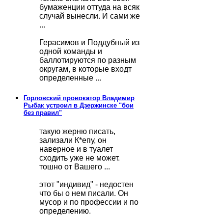
бумаженции оттуда на всяк
случай вынесли. И сами же
...
Герасимов и Поддубный из
одной команды и
баллотируются по разным
округам, в которые входт
определенные ...
Горловский провокатор Владимир
Рыбак устроил в Дзержинске "бои
без правил"
такую жерню писать,
зализали К*епу, он
наверное и в туалет
сходить уже не может.
тошно от Вашего ...
этот "индивид" - недостен
что бы о нем писали. Он
мусор и по профессии и по
определению.