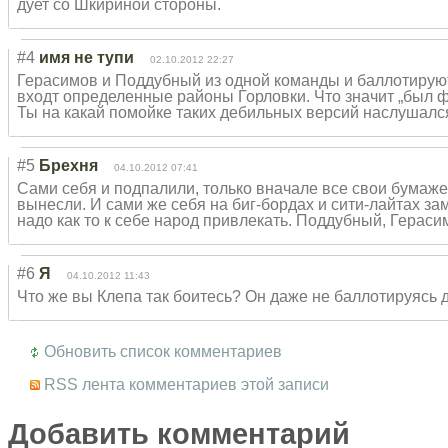
дует со Шкириной стороны.
#4
имя не тупи
02.10.2012 22:27
Герасимов и Поддубный из одной команды и баллотируют
входт определенные районы Горловки. Что значит „был ф
Ты на какай помойке таких дебильных версий наслушалс
#5
Брехня
04.10.2012 07:41
Сами себя и подпалили, только вначале все свои бумаже
вынесли. И сами же себя на биг-бордах и сити-лайтах за
надо как то к себе народ привлекать. Поддубный, Гераси
#6
Я
04.10.2012 11:43
Что же вы Клепа так боитесь? Он даже не баллотируясь д
Обновить список комментариев
RSS лента комментариев этой записи
Добавить комментарий