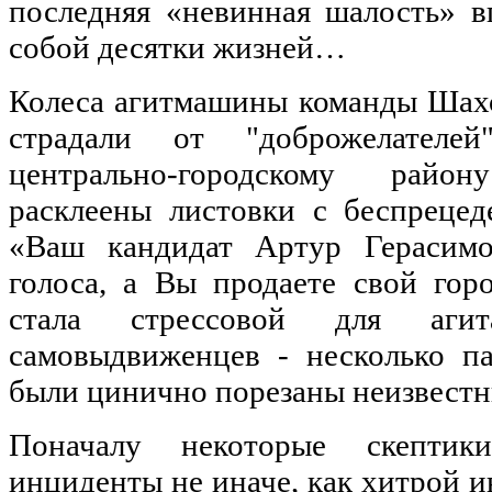
последняя «невинная шалость» в
собой десятки жизней…
Колеса агитмашины команды Шах
страдали от "доброжелателе
центрально-городскому рай
расклеены листовки с беспреце
«Ваш кандидат Артур Герасим
голоса, а Вы продаете свой гор
стала стрессовой для агита
самовыдвиженцев - несколько п
были цинично порезаны неизвест
Поначалу некоторые скептик
инциденты не иначе, как хитрой 