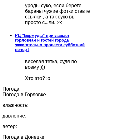
уроды суко, если берете
бараны чужие фотки ставте
ссылки , а так суко вы
просто с...ли. :-x
РЦ "Бермуды" приглашает
горловчан и гостей города
зажигательно провести субботний
вечер !
веселая тетка, судя по
всему )))
Хто это? :o
Погода
Погода в
Горловке
влажность:
давление:
ветер:
Погода в
Донецке