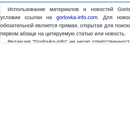
Использование материалов и новостей Gorlo
условии ссылки на
gorlovka-info.com
. Для новос
обязательной является прямая, открытая для поиск
первом абзаце на цитируемую статью или новость.
Редакция "Gorlovka-Info" не несет ответственнос
комментариях. За достоверность и содержание рек
рекламодатель. Редакция "Gorlovka-Info" может не 
Copyright © 2011-2026 "Gorlovka-Info" |
Дизайн, разработка и продвижение сайта Design S