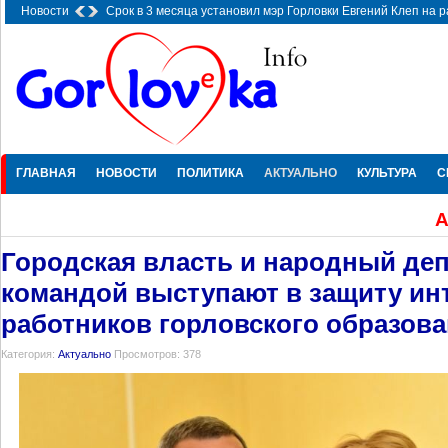
Новости
Срок в 3 месяца установил мэр Горловки Евгений Клеп на 
городе
-
19.09.2025 21:12
ГЛАВНАЯ
НОВОСТИ
ПОЛИТИКА
АКТУАЛЬНО
КУЛЬТУРА
С
А
Городская власть и народный деп
командой выступают в защиту ин
работников горловского образов
Категория:
Актуально
Просмотров: 378