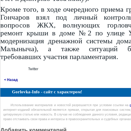
Кроме того, в ходе очередного приема г
Гончаров взял под личный контрол
вопросов ЖКХ, волнующих горловч
ремонт крыши в доме №2 по улице У
модернизация дренажной системы до
Малыныча), а также ситуаций бы
требовавших участия парламентария.
Twitter
< Назад
Gorlovka-Info - сайт с характером!
Использование материалов и новостей разрешается при условии ссылки на
интернет-изданий обязательной является прямая, открытая для поисковых систем
цитируемую статью или новость. В случае не соблюдения данного условия, редакция
право отстаивать свои права и интересы в правоохранительных и судебных органах
Добавить комментарий