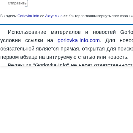
Отправить
Вы здесь:
Gorlovka-Info
>>
Актуально
>>
Как горловчанам вернуть свои кровн
Использование материалов и новостей Gorlo
условии ссылки на
gorlovka-info.com
. Для новос
обязательной является прямая, открытая для поиск
первом абзаце на цитируемую статью или новость.
Редакция "Gorlovka-Info" не несет ответственнос
комментариях. За достоверность и содержание рек
рекламодатель. Редакция "Gorlovka-Info" может не 
Copyright © 2011-2026 "Gorlovka-Info" | Дизайн и с