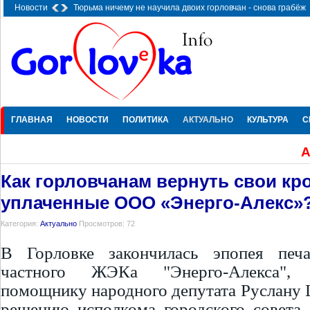
Новости
Тюрьма ничему не научила двоих горловчан - снова грабёж
ГЛАВНАЯ
НОВОСТИ
ПОЛИТИКА
АКТУАЛЬНО
КУЛЬТУРА
С
А
Как горловчанам вернуть свои кр
уплаченные ООО «Энерго-Алекс»
Категория:
Актуально
Просмотров: 72
В Горловке закончилась эпопея печа
частного ЖЭКа "Энерго-Алекса", 
помощнику народного депутата Руслану 
решению исполкома городского совета